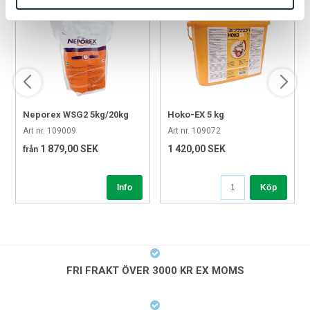
FAQ
Vad används isolatorspik till?
Den används för att fästa isolatorer på trästolpar i elstängsel.
Passar den alla isolatorer?
Den är främst anpassad för knoppisolatorer.
Neporex WSG2 5kg/20kg
Hoko-EX 5 kg
Varför är den galvaniserad?
Art nr. 109009
Art nr. 109072
För att motstå rost och klara utomhusmiljö.
1 879,00 SEK
1 420,00 SEK
från
Hur lång ska en isolatorspik vara?
60 mm är en vanlig längd som ger bra fäste i trästolpar.
Köp
Säkerhet
Använd rätt verktyg vid montering för att undvika skador på
isolator och stolpe. Kontrollera att spiken sitter ordentligt för
att undvika att isolatorn lossnar. Använd skyddshandskar vid
arbete.
FRI FRAKT ÖVER 3000 KR EX MOMS