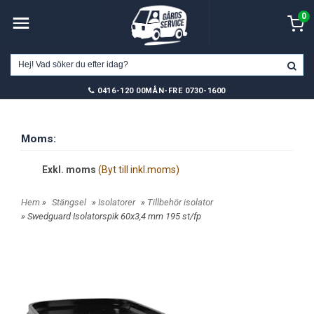
0
0416-120 00
MÅN-FRE 0730-1600
Moms:
Exkl. moms
(Byt till inkl.moms)
Hem
»
Stängsel
»
Isolatorer
»
Tillbehör isolator
» Swedguard Isolatorspik 60x3,4 mm 195 st/fp