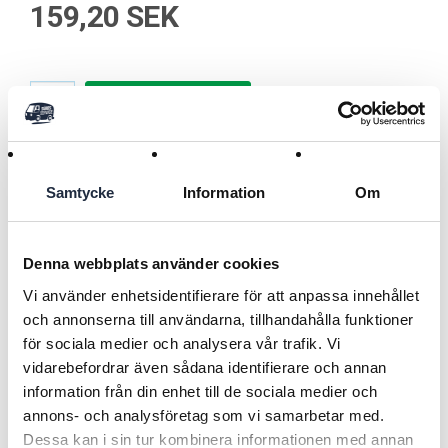
159,20 SEK
Lägg i kundvagnen
Samtycke
Information
Om
Produktöversikt
Swedguard isolatorspik är en 60 mm lång spik i galvaniserat
stål, utvecklad för montering av knoppisolatorer på trästolpar.
Denna webbplats använder cookies
Den är dimensionerad för att ge stabil infästning utan att
skada isolatorn. Galvaniseringen skyddar mot rost vid
Läs mer
Vi använder enhetsidentifierare för att anpassa innehållet
utomhusbruk. Produkten levereras i förpackning om 195 spik.
och annonserna till användarna, tillhandahålla funktioner
för sociala medier och analysera vår trafik. Vi
Användningsområde
vidarebefordrar även sådana identifierare och annan
Isolatorspiken används vid uppsättning av elstängsel där
Tillbaka
isolatorer ska fästas på trästolpar. I praktiken slås spiken
information från din enhet till de sociala medier och
genom isolatorn och in i stolpen för att skapa en stabil
annons- och analysföretag som vi samarbetar med.
RELATERADE PRODUKTER
infästning.
Dessa kan i sin tur kombinera informationen med annan