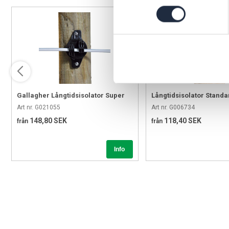
Gallagher Långtidsisolator Super
Långtidsisolator Standa
Art nr. G021055
Art nr. G006734
148,80 SEK
118,40 SEK
från
från