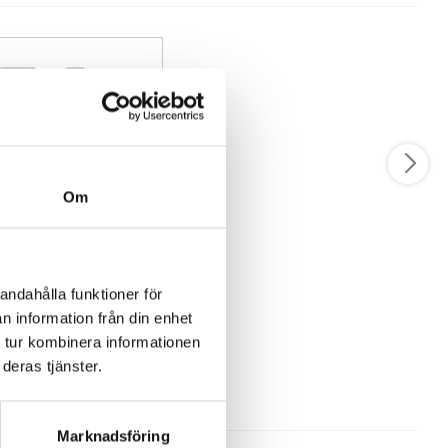
latorer
stningar
ch får
Om
onell Mellanplatta och
t
23
andahålla funktioner för
Köp
n information från din enhet
pik och minskar risken för att isolatorn lossnar över tid.
 tur kombinera informationen
osion och förlänger livslängden. Den kortare längden gör den
deras tjänster.
omträngas för djupt. Enkel montering med standardverktyg sparar
Marknadsföring