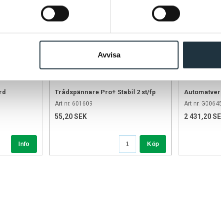
Vad är skillnaden mellan isolat
Skruv ger starkare infästning och s
Vilka isolatorer passar denna 
Den passar de flesta isolatorer fö
Avvisa
Varför är skruven galvaniserad
För att skydda mot rost och klar
rd
Trådspännare Pro+ Stabil 2 st/fp
Automatver
Hur lång ska en isolatorskruv v
Art nr. 601609
Art nr. G0064
40 mm är en vanlig längd för stabi
55,20 SEK
2 431,20 S
Säkerhet
Använd rätt verktyg vid montering 
Köp
då isolatorn kan spricka. Kontrol