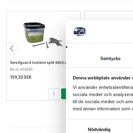
Samtycke
Swedguard Isolatorspik 60x3,4 mm
Knoppisolator + 100 st/f
195 st/fp
Art nr. 604285
Art nr. 270405
159,20 SEK
135,20 SEK
Denna webbplats använder 
Vi använder enhetsidentifierar
Köp
sociala medier och analysera 
till de sociala medier och a
med annan information som du 
Samtyckesval
Nödvändig