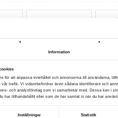
🔹Montering av olika typer av iso
🔹Nyinstallation av elstängsel
🔹Förstärkning av befintliga infä
🔹Stängsel för nötkreatur, häst o
Tekniska specifikationer
Varumärke: Swedguard
Produkttyp: Isolatorskruv
Information
Material: Galvaniserat stål
p
Gallagher skruvar 4,5x40 T25 200st
Multifunkti
Längd: 40 mm
bandkontak
Art nr. G050000
Art nr. g0914
Diameter: 4,8 mm
159,20 SEK
107,20 SEK
cookies
Förpackning: 250 st
e för att anpassa innehållet och annonserna till användarna, tillh
Fördelar
Köp
Köp
vår trafik. Vi vidarebefordrar även sådana identifierare och anna
Skruvförband ger bättre grepp än s
nnons- och analysföretag som vi samarbetar med. Dessa kan i sin
Galvaniseringen skyddar mot korr
har tillhandahållit eller som de har samlat in när du har använt 
lämplig där stolpen inte ska gen
tid.
POPULÄRA PRODUKTER
FAQ
Inställningar
Statistik