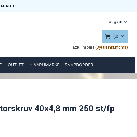
ARANTI
Logga in
(0)
Exkl. moms
(Byt till inkl.moms)
D
OUTLET
VARUMÄRKE
SNABBORDER
torskruv 40x4,8 mm 250 st/fp