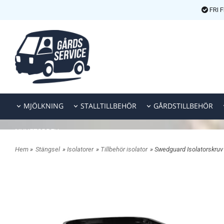
FRI 
MJÖLKNING
STALLTILLBEHÖR
GÅRDSTILLBEHÖR
NYHETSBREV
Hem
»
Stängsel
»
Isolatorer
»
Tillbehör isolator
» Swedguard Isolatorskruv