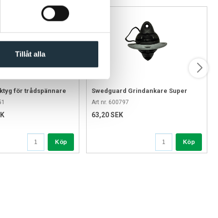
orskruv och spik?
itter bättre över tid.
skruv?
r trästolpar.
Tillåt alla
?
a utomhusmiljö.
ktyg för trådspännare
Swedguard Grindankare Super
ara?
Pro+ 4 st/fp
51
Art nr. 600797
l montering i trä.
EK
63,20 SEK
för att undvika skador på isolator och stolpe. Dra inte åt för hårt
Köp
Köp
lera infästningen regelbundet.