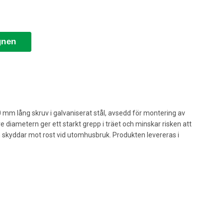
gnen
 mm lång skruv i galvaniserat stål, avsedd för montering av
re diametern ger ett starkt grepp i träet och minskar risken att
n skyddar mot rost vid utomhusbruk. Produkten levereras i
ttning av elstängsel där isolatorer ska monteras stabilt på
n genom isolatorn och in i stolpen för att skapa en hållbar