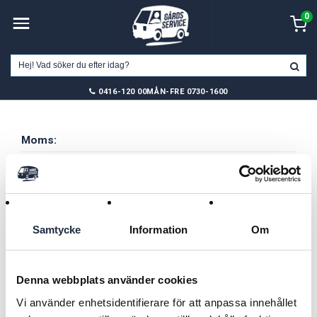
0
0416-120 00
MÅN-FRE 0730-1600
Moms:
Exkl. moms
(Byt till inkl.moms)
Logga in eller registrera dig
Samtycke
Information
Om
Logga in
Användarnamn:
Denna webbplats använder cookies
Vi använder enhetsidentifierare för att anpassa innehållet
Lösenord: