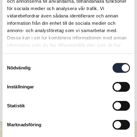
och annonserna till användarna, tillhandahålla funktioner
för sociala medier och analysera vår trafik. Vi
vidarebefordrar även sådana identifierare och annan
information från din enhet till de sociala medier och
annons- och analysföretag som vi samarbetar med.
Glömt lösenordet?
Dessa kan i sin tur kombinera informationen med annan
information som du har tillhandahållit eller som de har
Ny kund? Registrera dig här
samlat in när du har använt deras tjänster.
Samtyckesval
FRI FRAKT ÖVER 3000 KR EX MOMS
Nödvändig
SNABBA LEVERANSER
Inställningar
Statistik
NÖJD KUND-GARANTI
Marknadsföring
Om Oss
Kundinformation
Hem
GDPR