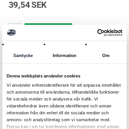
39,54 SEK
Lägg i kundvagnen
Samtycke
Information
Om
Användningsområde
Tillbehör till Kraiburg gummimattor
Denna webbplats använder cookies
Varumärke Kraiburg
-------------------------------------------------------------------------
Läs mer
Vi använder enhetsidentifierare för att anpassa innehållet
Typ Sexkantsplugg NDK-F
och annonserna till användarna, tillhandahålla funktioner
-------------------------------------------------------------------------
för sociala medier och analysera vår trafik. Vi
Mått 10x100 inox (A2)
vidarebefordrar även sådana identifierare och annan
Tillbaka
information från din enhet till de sociala medier och
Benämning
annons- och analysföretag som vi samarbetar med.
RELATERADE PRODUKTER
Sexkantsplugg med 30mm flat bricka.
Dessa kan i sin tur kombinera informationen med annan