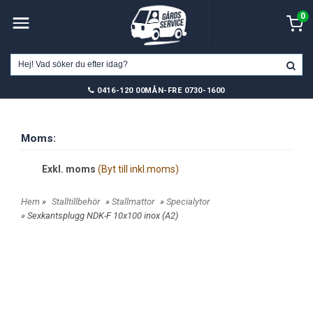
0
0416-120 00
MÅN-FRE 0730-1600
Moms:
Exkl. moms
(Byt till inkl.moms)
Hem
»
Stalltillbehör
»
Stallmattor
»
Specialytor
» Sexkantsplugg NDK-F 10x100 inox (A2)