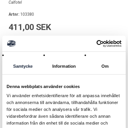
Calfotel
Artnr:
103380
411,00 SEK
Lägg i kundvagnen
Samtycke
Information
Om
Användningsområde
Höhäck till Calfotel Plus/Comfort – För smidig utfodring i
Denna webbplats använder cookies
kalvhyddan.
Vi använder enhetsidentifierare för att anpassa innehållet
och annonserna till användarna, tillhandahålla funktioner
Varumärke CalfoTel
Läs mer
för sociala medier och analysera vår trafik. Vi
-----------------------------------------------------------------
vidarebefordrar även sådana identifierare och annan
Typ Höhäck
information från din enhet till de sociala medier och
-----------------------------------------------------------------