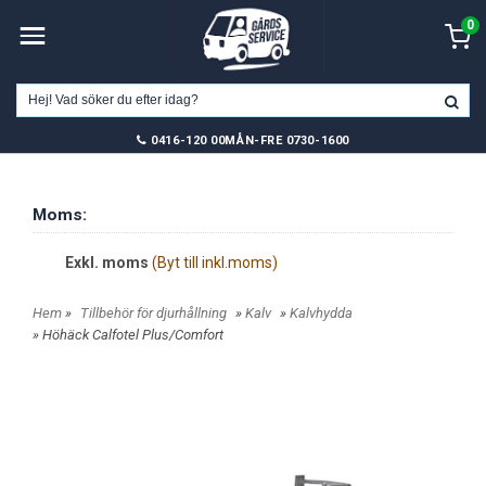
0
0416-120 00
MÅN-FRE 0730-1600
Moms:
Exkl. moms
(Byt till inkl.moms)
Hem
»
Tillbehör för djurhållning
»
Kalv
»
Kalvhydda
» Höhäck Calfotel Plus/Comfort