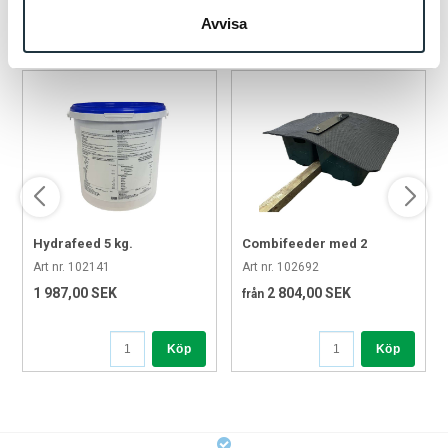
✅Främjar hygienisk och lättillgänglig fodring
POPULÄRA PRODUKTER
Avvisa
✅Praktisk storlek för kalvhyddans insida
Perfekt för dig som vill optimera kalvarnas fodermiljö med ett
slitstarkt och användarvänligt tillbehör.
Hydrafeed 5 kg.
Combifeeder med 2
tråg,duk och stolpe
Art nr. 102141
Art nr. 102692
1 987,00 SEK
2 804,00 SEK
från
Köp
Köp