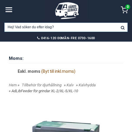
0
0416-120 00
MÅN-FRE 0730-1600
Moms:
Exkl. moms
(Byt till inkl.moms)
Hem
»
Tillbehör för djurhållning
»
Kalv
»
Kalvhydda
» AdLibFeeder för grindar XL-2/XL-5/XL-10