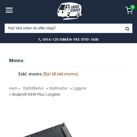
0
0416-120 00
MÅN-FRE 0730-1600
Moms:
Exkl. moms
(Byt till inkl.moms)
Hem
»
Stalltillbehör
»
Stallmattor
»
Liggytor
» Ändprofil KEW Plus Longline