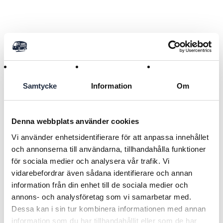
Produkt:
Användningsområde
Samtycke
Information
Om
Tillbehör till Kew Plus Longline
Varumärke Kraiburg
Denna webbplats använder cookies
Typ Ändprofil KEW Plus Longline
Läs mer
Vi använder enhetsidentifierare för att anpassa innehållet
Beskrivning
och annonserna till användarna, tillhandahålla funktioner
för sociala medier och analysera vår trafik. Vi
Passar till KEW Plus Longline Art.
80260
Tillbaka
vidarebefordrar även sådana identifierare och annan
information från din enhet till de sociala medier och
RELATERADE PRODUKTER
annons- och analysföretag som vi samarbetar med.
Dessa kan i sin tur kombinera informationen med annan
information som du har tillhandahållit eller som de har