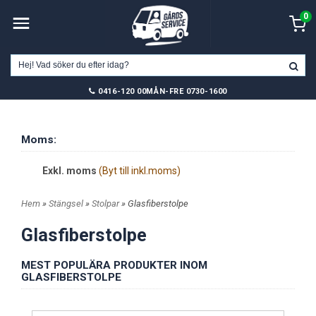
0
0416-120 00
MÅN-FRE 0730-1600
Moms:
Exkl. moms
(Byt till inkl.moms)
Hem
»
Stängsel
»
Stolpar
» Glasfiberstolpe
Glasfiberstolpe
MEST POPULÄRA PRODUKTER INOM
GLASFIBERSTOLPE