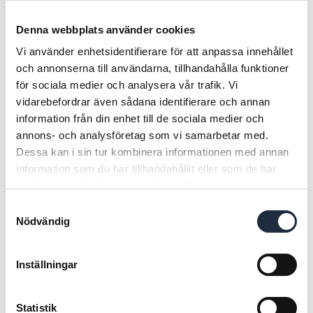
Denna webbplats använder cookies
Vi använder enhetsidentifierare för att anpassa innehållet
och annonserna till användarna, tillhandahålla funktioner
för sociala medier och analysera vår trafik. Vi
vidarebefordrar även sådana identifierare och annan
information från din enhet till de sociala medier och
annons- och analysföretag som vi samarbetar med.
Dessa kan i sin tur kombinera informationen med annan
Gallagher Isolerad
Glasfiberstolpe 125cm
information som du har tillhandahållit eller som de har
Mellan Line Post 95cm
50st
samlat in när du har använt deras tjänster.
10st
Art nr. G717135
Art nr. G008158
Samtyckesval
Nödvändig
487,20 SEK
1 271,20 SEK
Köp
Köp
Inställningar
Statistik