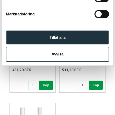
Marknadsföring
Tillåt alla
Gallagher Isolerad Line
Gallagher Isolerad Line
Post 0 H.140cm 4st
Post 1 H.190cm 4st
Avvisa
Beställningsvara
Art nr. G742014
Art nr. G742212
431,20 SEK
511,20 SEK
Köp
Köp