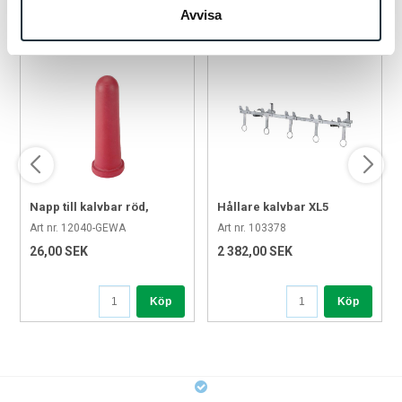
POPULÄRA PRODUKTER
Avvisa
Napp till kalvbar röd,
Hållare kalvbar XL5
Cylinder X
Calfotel
Art nr. 12040-GEWA
Art nr. 103378
26,00 SEK
2 382,00 SEK
Köp
Köp