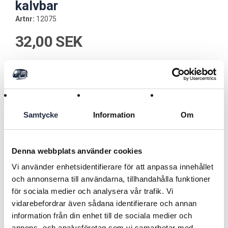
kalvbar
Artnr:
12075
32,00 SEK
Lägg i kundvagnen
Samtycke
Information
Om
Användningsområde
Innovativ plastventil – Snabb montering & enkel rengöring
Denna webbplats använder cookies
Vi använder enhetsidentifierare för att anpassa innehållet
Varumärke GEWA
och annonserna till användarna, tillhandahålla funktioner
Typ Ventil
Läs mer
Vikt 50 g
för sociala medier och analysera vår trafik. Vi
Mått ⌀ 5,5 cm
vidarebefordrar även sådana identifierare och annan
information från din enhet till de sociala medier och
Beskrivning
Tillbaka
annons- och analysföretag som vi samarbetar med.