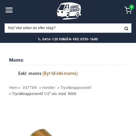
0
0416-120 00
MÅN-FRE 0730-1600
Moms:
Exkl. moms
(Byt till inkl.moms)
Hem
»
VATTEN
»
Ventiler
»
Tryckknappsventil
» Tryckknappsventil 1/2" utv. mod. 9000