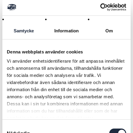
Lägg i kundvagnen
Samtycke
Information
Om
Denna webbplats använder cookies
Tillbaka
Vi använder enhetsidentifierare för att anpassa innehållet
och annonserna till användarna, tillhandahålla funktioner
RELATERADE PRODUKTER
för sociala medier och analysera vår trafik. Vi
vidarebefordrar även sådana identifierare och annan
information från din enhet till de sociala medier och
annons- och analysföretag som vi samarbetar med.
Dessa kan i sin tur kombinera informationen med annan
information som du har tillhandahållit eller som de har
samlat in när du har använt deras tjänster.
Samtyckesval