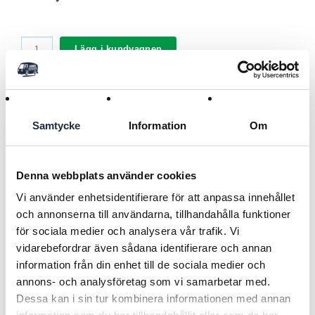
Lägg i kundvagnen
Användningsområde
Samtycke
Information
Om
Tillbehör till vattentråg Thermolac
Varumärke Labuvette
Denna webbplats använder cookies
Typ Packningsats
Läs mer
Vi använder enhetsidentifierare för att anpassa innehållet
Beskrivning
och annonserna till användarna, tillhandahålla funktioner
Komplett set packningar för Thermolac 40 och Thermolac 75
för sociala medier och analysera vår trafik. Vi
isotermiska vattentråg
Tillbaka
vidarebefordrar även sådana identifierare och annan
information från din enhet till de sociala medier och
Självhäftande skumtätning
RELATERADE PRODUKTER
Självhäftande skumpackning
annons- och analysföretag som vi samarbetar med.
Ventiltätningar (ventil, anslutning, bas)
Dessa kan i sin tur kombinera informationen med annan
Avtappningspluggstätningar