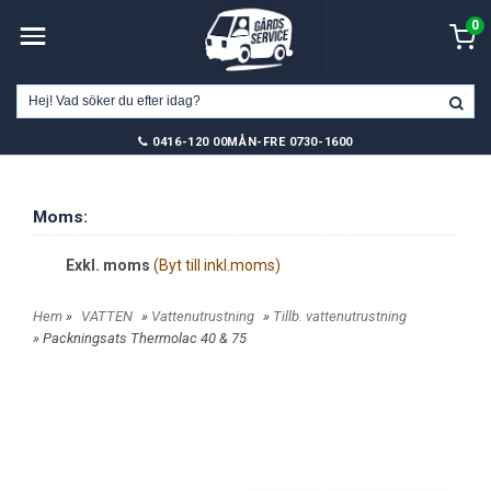
0
0416-120 00
MÅN-FRE 0730-1600
Moms:
Exkl. moms
(Byt till inkl.moms)
Hem
»
VATTEN
»
Vattenutrustning
»
Tillb. vattenutrustning
» Packningsats Thermolac 40 & 75