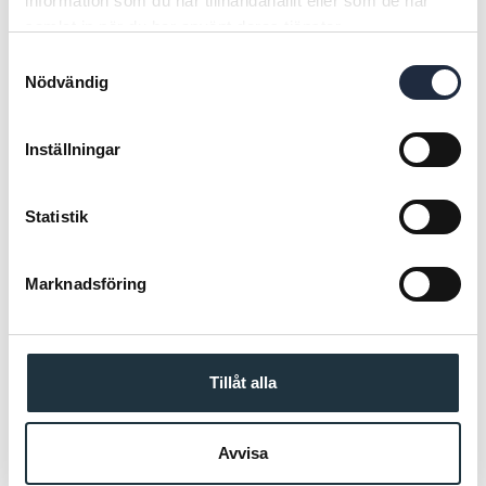
information som du har tillhandahållit eller som de har
samlat in när du har använt deras tjänster.
Samtyckesval
Nödvändig
Inställningar
Packning till bottenplugg
Bottenplugg & packning till
Prebac 2 st/frp
Prebac
Art nr. 108380-2
Art nr. 108380-1
Statistik
187,00 SEK
330,00 SEK
Marknadsföring
Köp
Köp
Tillåt alla
POPULÄRA PRODUKTER
Avvisa