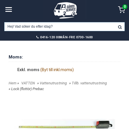
0
0416-120 00
MÅN-FRE 0730-1600
Moms:
Exkl. moms
(Byt till inkl.moms)
Hem
»
VATTEN
»
Vattenutrustning
»
Tillb. vattenutrustning
» Lock (flottör) Prebac