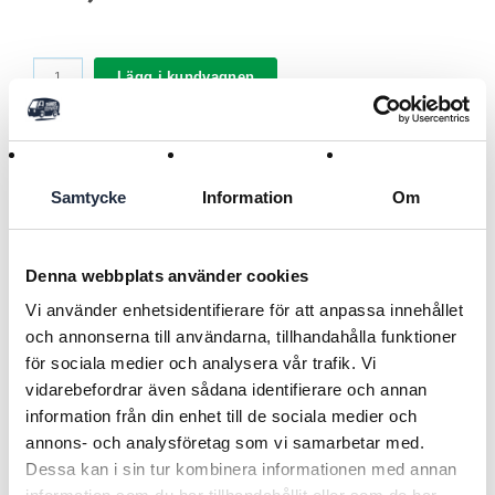
Lägg i kundvagnen
Användningsområde
Samtycke
Information
Om
Tillbehör till vattenkar Prebac
Varumärke La Buvette
Denna webbplats använder cookies
----------------------------------------------------------------------------
Läs mer
Typ Lock
Vi använder enhetsidentifierare för att anpassa innehållet
----------------------------------------------------------------------------
och annonserna till användarna, tillhandahålla funktioner
Material Plast
för sociala medier och analysera vår trafik. Vi
Tillbaka
vidarebefordrar även sådana identifierare och annan
information från din enhet till de sociala medier och
RELATERADE PRODUKTER
annons- och analysföretag som vi samarbetar med.
Dessa kan i sin tur kombinera informationen med annan