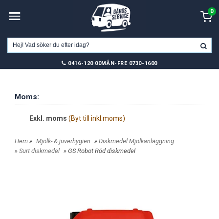
0
0416-120 00
MÅN-FRE 0730-1600
Moms:
Exkl. moms
(Byt till inkl.moms)
Hem
»
Mjölk- & juverhygien
»
Diskmedel Mjölkanläggning
»
Surt diskmedel
» GS Robot Röd diskmedel