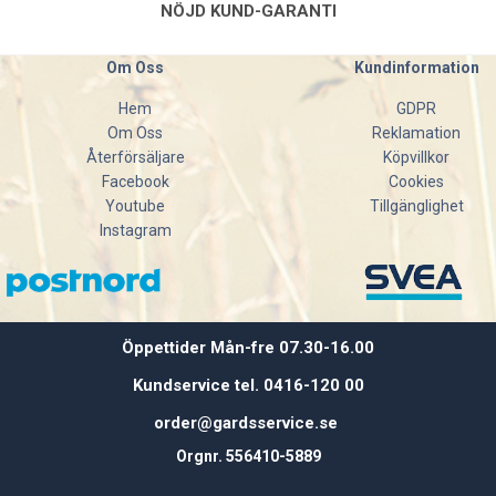
- Temperatur:> 75 °C
NÖJD KUND-GARANTI
- Kontakttid: beror på utrustningen
Om Oss
Kundinformation
Obs!
⚠️ Blanda inte med alkaliprodukt eller klorinerad alkalisk
produkt
Hem
GDPR
Om Oss
Reklamation
För mer information och bruksanvisning läs produktblad
Återförsäljare
Köpvillkor
under dokument.
Facebook
Cookies
Youtube
Tillgänglighet
Instagram
Öppettider Mån-fre 07.30-16.00
Kundservice tel. 0416-120 00
order@gardsservice.se
Orgnr. 556410-5889