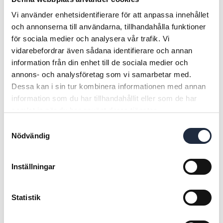
Ej korrosiv
---------------------------------------------------------------
Vi använder enhetsidentifierare för att anpassa innehållet
Färg Färglös
---------------------------------------------------------------
och annonserna till användarna, tillhandahålla funktioner
Dokument (2)
pH vid 10g/l 1,9±0,3
för sociala medier och analysera vår trafik. Vi
---------------------------------------------------------------
Faroangivelser
vidarebefordrar även sådana identifierare och annan
Densitet 1,157±0,01 g/cm³
information från din enhet till de sociala medier och
Innehåll
---------------------------------------------------------------
annons- och analysföretag som vi samarbetar med.
Fryspunkt -11 °C
Dessa kan i sin tur kombinera informationen med annan
--------------------------------------------------------------
information som du har tillhandahållit eller som de har
Bäst före datum 2 år efter tillverkningsdatum
samlat in när du har använt deras tjänster.
--------------------------------------------------------------
Övrigt
Godkänd Bra Kemråd tom. 05-28
Samtyckesval
Nödvändig
Beskrivning
Tillbaka
Inställningar
RELATERADE PRODUKTER
✅Syrapotential
:
GS Robot Röd diskmedel har en mycket hög halt av
forsforsyra, som utesluter annan mineralsyra eller organisk
Statistik
syra. Vissa andra syror, som saltsyra eller salpetersyra,
korroderar i varierande grad rostfritt stål och gummi, och