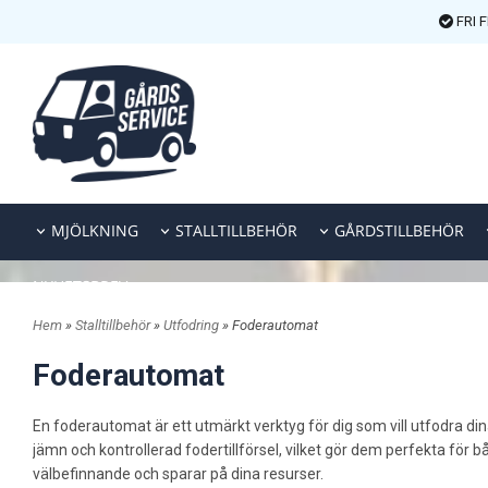
FRI 
MJÖLKNING
STALLTILLBEHÖR
GÅRDSTILLBEHÖR
NYHETSBREV
Hem
»
Stalltillbehör
»
Utfodring
» Foderautomat
Foderautomat
En foderautomat är ett utmärkt verktyg för dig som vill utfodra di
jämn och kontrollerad fodertillförsel, vilket gör dem perfekta för b
välbefinnande och sparar på dina resurser.