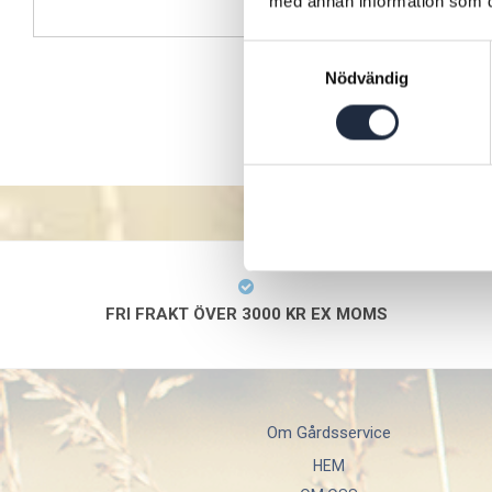
med annan information som du 
Köp
Samtyckesval
Nödvändig
FRI FRAKT ÖVER 3000 KR EX MOMS
Om Gårdsservice
HEM