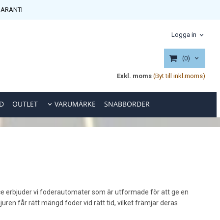
ARANTI
Logga in
(0)
Exkl. moms
(Byt till inkl.moms)
D
OUTLET
VARUMÄRKE
SNABBORDER
vice erbjuder vi foderautomater som är utformade för att ge en
uren får rätt mängd foder vid rätt tid, vilket främjar deras