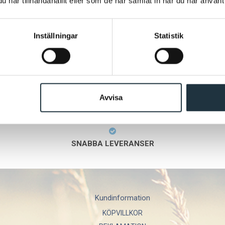
har tillhandahållit eller som de har samlat in när du har använt 
Inställningar
Statistik
Avvisa
SNABBA LEVERANSER
Kundinformation
KÖPVILLKOR