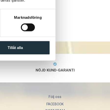
deras tjänster.
Marknadsföring
Tillåt alla
NÖJD KUND-GARANTI
Följ oss
FACEBOOK