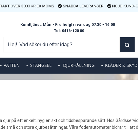
FRAKT ÖVER 3000 KR EX MOMS
SNABBA LEVERANSER
NÖJD KUND-G
Kundtjänst: Mån - Fre helgfri vardag 07.30 - 16.00
Tel: 0416-120 00
VATTEN
STÄNGSEL
DJURHÅLLNING
KLÄDER & SKYD
na djur på ett enkelt, hygieniskt och tidsbesparande sätt. Hos Gårdsser
åde små och stora djurbesättningar. Våra foderautomater bidrar till att dj