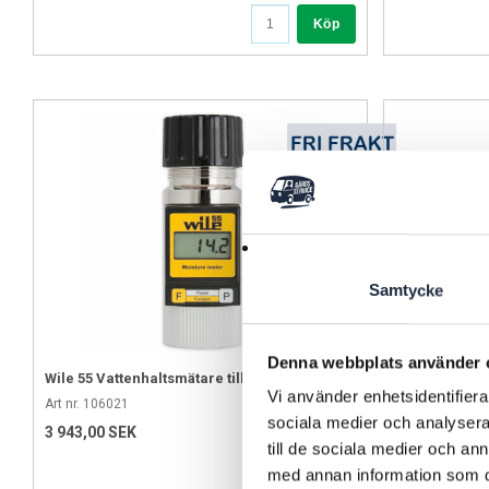
Köp
Samtycke
Denna webbplats använder 
Wile 55 Vattenhaltsmätare tilll spannmål
Wile 200 Vatt
Vi använder enhetsidentifierar
Art nr. 106021
Art nr. 106020
sociala medier och analysera 
3 943,00 SEK
6 462,00 SEK
till de sociala medier och a
med annan information som du 