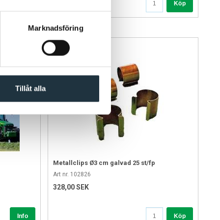
Köp
Köp
Marknadsföring
Tillåt alla
Metallclips Ø3 cm galvad 25 st/fp
Art nr. 102826
328,00 SEK
Köp