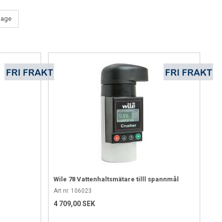
ilage
åligt packad med för mycket luft kvar i silon. Det rekommenderas
lats för att stimulera hela ensileringsprocessen ytterligare.
x. ensileringsmedel, som ger goda förutsättningar att snabbt
Wile 78 Vattenhaltsmätare tilll spannmål
Art nr. 106023
4 709,00 SEK