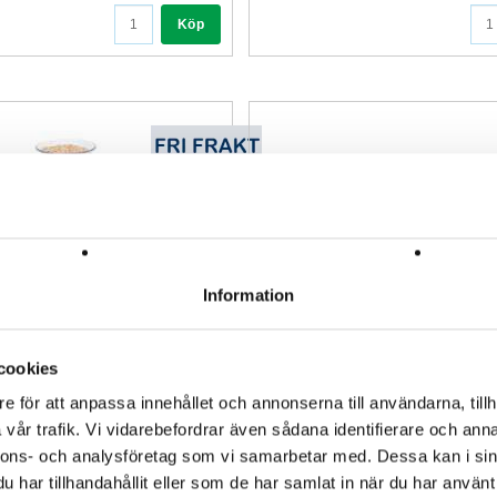
Köp
Information
cookies
enhaltsmätare till spannmål
Ensilagetejp 100 mm x 33 m
e för att anpassa innehållet och annonserna till användarna, tillh
Art nr. 107551
vår trafik. Vi vidarebefordrar även sådana identifierare och anna
169,00 SEK
nnons- och analysföretag som vi samarbetar med. Dessa kan i sin
har tillhandahållit eller som de har samlat in när du har använt 