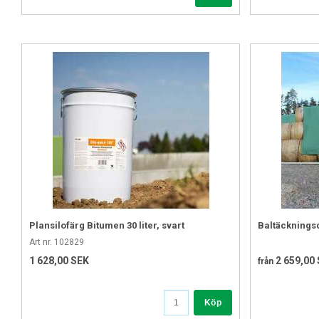
Plansilofärg Bitumen 30 liter, svart
Baltäcknings
Art nr. 102829
1 628,00 SEK
2 659,00
från
Köp