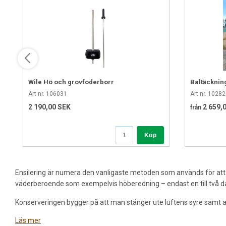
Wile Hö och grovfoderborr
Baltäcknin
Art nr. 106031
Art nr. 1028
2 190,00 SEK
2 659,
från
Köp
Ensilering är numera den vanligaste metoden som används för att ko
väderberoende som exempelvis höberedning – endast en till två da
Konserveringen bygger på att man stänger ute luftens syre samt att
Läs mer
Ibland går inte ensileringen som man hoppats på. Det kan handla om fö