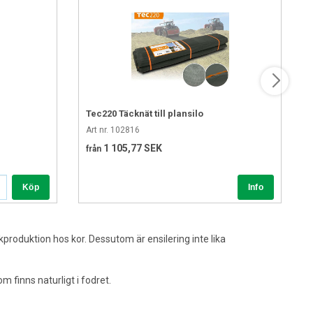
Tec220 Täcknät till plansilo
Art nr. 102816
1 105,77 SEK
från
Köp
produktion hos kor. Dessutom är ensilering inte lika
 finns naturligt i fodret.
 lite näring, det vill säga socker, för att rätt sorts bakterie ska