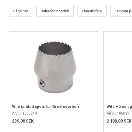
kunna växa.
Fågelnät
Baltäckningsduk
Plansilofärg
Täcknät p
Vanligtvis sker ensilering genom att fodrets packas i rund- eller fyr
därför att alltid se till att grödan packas väl, så luften trängs ut, f
Ensileringsprodukter för ensilering
Nedan finner du flera typer av vind- och väderskydd såsom baltäckni
producerar rätt mängd mjölksyra vilket gör ensilaget energirikt. Allt
Wile tandad spets för Grovfoderborr
Wile Hö och 
Art nr. 106031-1
Art nr. 106031
239,00 SEK
2 190,00 SEK