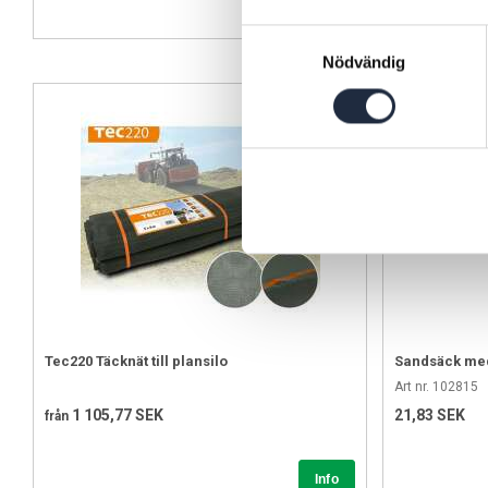
Köp
Samtyckesval
Nödvändig
Tec220 Täcknät till plansilo
Sandsäck med
Art nr. 102815
1 105,77 SEK
21,83 SEK
från