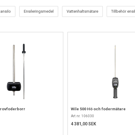
lansilo
Ensileringsmedel
Vattenhaltsmätare
Tillbehör ens
kantsbalar, i plansilo eller i tornsilo. Ibland händer det att grödan är d
ör att stimulera ensileringen. Ett stort antal tillsatsmedel har även utveck
ngsduk, fågelnät samt täcknät till plansilo. Vi har tillbehören, som t.e
 för att ensileringen ska bli så bra som möjligt.
grovfoderborr
Wile 500 Hö och fodermätare
Art nr. 106030
4 381,00 SEK