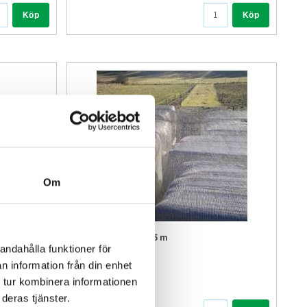
Köp
Köp
Om
Fågelnät grönt 8x25 m
andahålla funktioner för
Art nr. 107095
n information från din enhet
998,00 SEK
 tur kombinera informationen
deras tjänster.