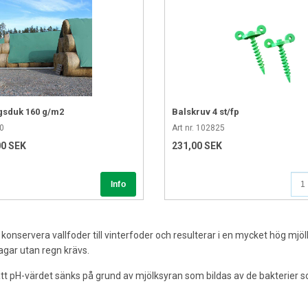
gsduk 160 g/m2
Balskruv 4 st/fp
20
Art nr. 102825
00 SEK
231,00 SEK
nservera vallfoder till vinterfoder och resulterar i en mycket hög mjölk
gar utan regn krävs.
 pH-värdet sänks på grund av mjölksyran som bildas av de bakterier som
r våta grödor där andra bakterier gynnats, eller att grödan innehåller för